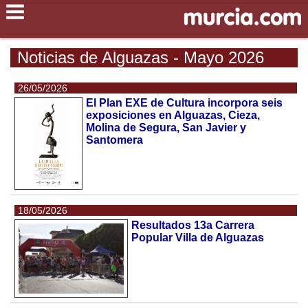
Noticias de Alguazas - Mayo 2026
26/05/2026
El Plan EXE de Cultura incorpora seis
exposiciones en Alguazas, Cieza,
Molina de Segura, San Javier y
Santomera
18/05/2026
Resultados 13a Carrera
Popular Villa de Alguazas