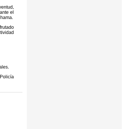
ventud,
ante el
Alhama.
frutado
tividad
ales.
Policía