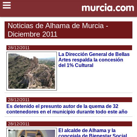
Noticias de Alhama de Murcia -
Diciembre 2011
28/12/2011
La Dirección General de Bellas
Artes respalda la concesión
del 1% Cultural
28/12/2011
Es detenido el presunto autor de la quema de 32
contenedores en el municipio durante todo este año
28/12/2011
El alcalde de Alhama y la
concejala de Bienestar Social