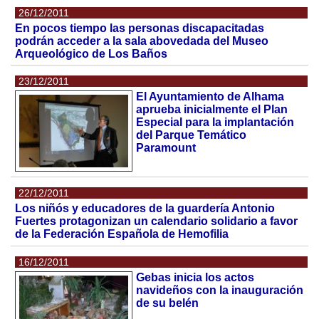
26/12/2011
En pocos tiempo las personas discapacitadas
podrán acceder a la sala abovedada del Museo
Arqueológico de Los Baños
23/12/2011
El Ayuntamiento de Alhama
aprueba inicialmente el Plan
Especial para la implantación
del Parque Temático
Paramount
22/12/2011
Los niñós y educadores de la guardería Antonio
Fuertes protagonizan un calendario solidario a favor
de la Federación Española de Hemofilia
16/12/2011
Gebas inicia los actos
navideños con la inauguración
de su belén