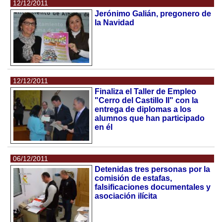
12/12/2011
Jerónimo Galián, pregonero de
la Navidad
12/12/2011
Finaliza el Taller de Empleo
"Cerro del Castillo II" con la
entrega de diplomas a los
alumnos que han participado
en él
06/12/2011
Detenidas tres personas por la
comisión de estafas,
falsificaciones documentales y
asociación ilícita