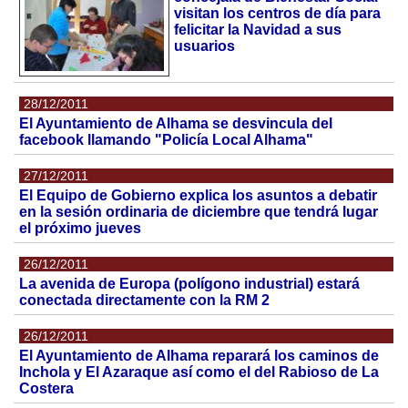
visitan los centros de día para
felicitar la Navidad a sus
usuarios
28/12/2011
El Ayuntamiento de Alhama se desvincula del
facebook llamando "Policía Local Alhama"
27/12/2011
El Equipo de Gobierno explica los asuntos a debatir
en la sesión ordinaria de diciembre que tendrá lugar
el próximo jueves
26/12/2011
La avenida de Europa (polígono industrial) estará
conectada directamente con la RM 2
26/12/2011
El Ayuntamiento de Alhama reparará los caminos de
Inchola y El Azaraque así como el del Rabioso de La
Costera