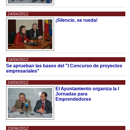
24/04/2012
¡Silencio, se rueda!
24/04/2012
Se aprueban las bases del "I Concurso de proyectos
empresariales"
24/04/2012
El Ayuntamiento organiza la I
Jornadas para
Emprendedores
23/04/2012