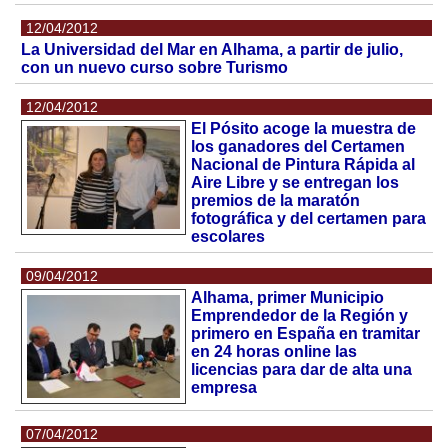
12/04/2012
La Universidad del Mar en Alhama, a partir de julio,
con un nuevo curso sobre Turismo
12/04/2012
El Pósito acoge la muestra de
los ganadores del Certamen
Nacional de Pintura Rápida al
Aire Libre y se entregan los
premios de la maratón
fotográfica y del certamen para
escolares
09/04/2012
Alhama, primer Municipio
Emprendedor de la Región y
primero en España en tramitar
en 24 horas online las
licencias para dar de alta una
empresa
07/04/2012