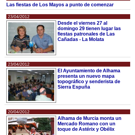
Las fiestas de Los Mayos a punto de comenzar
23/04/2012
Desde el viernes 27 al
domingo 29 tienen lugar las
fiestas patronales de Las
Cañadas - La Molata
23/04/2012
El Ayuntamiento de Alhama
presenta un nuevo mapa
topográfico y senderista de
Sierra Espuña
20/04/2012
Alhama de Murcia monta un
Mercado Romano con un
toque de Astérix y Obélix