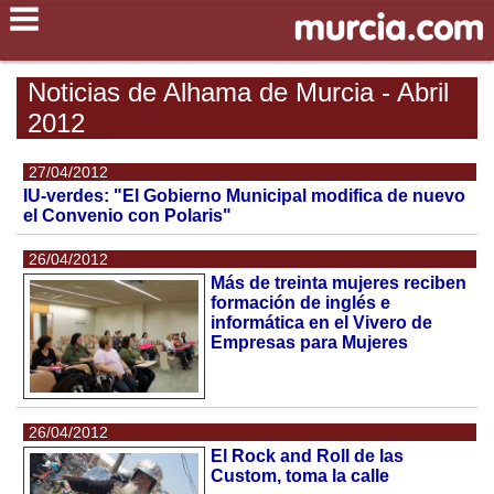
Noticias de Alhama de Murcia - Abril
2012
27/04/2012
IU-verdes: "El Gobierno Municipal modifica de nuevo
el Convenio con Polaris"
26/04/2012
Más de treinta mujeres reciben
formación de inglés e
informática en el Vivero de
Empresas para Mujeres
26/04/2012
El Rock and Roll de las
Custom, toma la calle