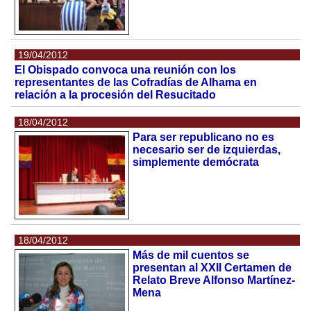
19/04/2012
El Obispado convoca una reunión con los
representantes de las Cofradías de Alhama en
relación a la procesión del Resucitado
18/04/2012
Para ser republicano no es
necesario ser de izquierdas,
simplemente demócrata
18/04/2012
Más de mil cuentos se
presentan al XXII Certamen de
Relato Breve Alfonso Martínez-
Mena