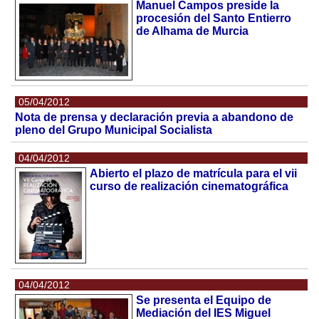
Manuel Campos preside la
procesión del Santo Entierro
de Alhama de Murcia
05/04/2012
Nota de prensa y declaración previa a abandono de
pleno del Grupo Municipal Socialista
04/04/2012
Abierto el plazo de matrícula para el vii
curso de realización cinematográfica
04/04/2012
Se presenta el Equipo de
Mediación del IES Miguel