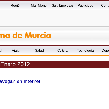
Región
Mar Menor
Guía Empresas
Publicidad
Cont
al
Viajar
Salud
Cultura
Tecnología
Depo
- Enero 2012
avegan en Internet