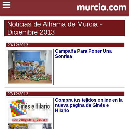
Noticias de Alhama de Murcia -
Diciembre 2013
29/12/2013
Campaña Para Poner Una
Sonrisa
27/12/2013
Compra tus tejidos online en la
nueva página de Ginés e
Hilario