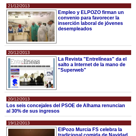
21/12/2013
Empleo y ELPOZO firman un
convenio para favorecer la
inserción laboral de jóvenes
desempleados
20/12/2013
La Revista "Entrelíneas" da el
salto a Internet de la mano de
"Superweb"
20/12/2013
Los seis concejales del PSOE de Alhama renuncian
al 30% de sus ingresos
19/12/2013
ElPozo Murcia FS celebra la
tradicional comida de Navidad