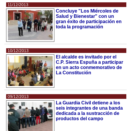
11/12/2013
Concluye "Los Miércoles de
Salud y Bienestar" con un
gran éxito de participación en
toda la programación
10/12/2013
El alcalde es invitado por el
C.P. Sierra Espuña a participar
en un acto conmemorativo de
La Constitución
09/12/2013
La Guardia Civil detiene a los
seis integrantes de una banda
dedicada a la sustracción de
productos del campo