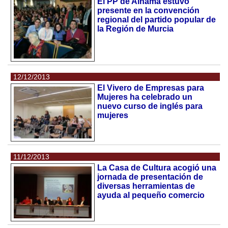
El PP de Alhama estuvo
presente en la convención
regional del partido popular de
la Región de Murcia
12/12/2013
El Vivero de Empresas para
Mujeres ha celebrado un
nuevo curso de inglés para
mujeres
11/12/2013
La Casa de Cultura acogió una
jornada de presentación de
diversas herramientas de
ayuda al pequeño comercio