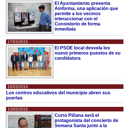
El Ayuntamiento presenta
Ainforma, una aplicación que
permite a los vecinos
interaccionar con el
Consistorio de forma
inmediata
17/03/2015
El PSOE local desvela los
nueve primeros puestos de su
candidatura
16/03/2015
Los centros educativos del municipio abren sus
puertas
13/03/2015
Curro Piñana será el
protagonista del concierto de
Semana Santa junto a la