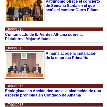
Patrimonio ofrece el concierto
de Semana Santa en el que
actúa el cantaor Curro Piñana
18/03/2015
Comunicado de IU-Verdes Alhama sobre la
Plataforma MejoraAlhama
18/03/2015
Alhama acoge la instalación
de la empresa Primafrío
18/03/2015
Ecologistas en Acción denuncia la plantación de una
especie prohibida en Condado de Alhama
17/03/2015