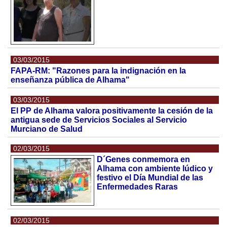
03/03/2015
FAPA-RM: "Razones para la indignación en la
enseñanza pública de Alhama"
03/03/2015
El PP de Alhama valora positivamente la cesión de la
antigua sede de Servicios Sociales al Servicio
Murciano de Salud
02/03/2015
D´Genes conmemora en
Alhama con ambiente lúdico y
festivo el Día Mundial de las
Enfermedades Raras
02/03/2015