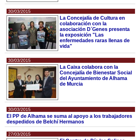
30/03/2015
La Concejalía de Cultura en
colaboración con la
asociación D´Genes presenta
la exposición "Las
enfermedades raras llenas de
vida"
30/03/2015
La Caixa colabora con la
Concejalía de Bienestar Social
del Ayuntamiento de Alhama
de Murcia
30/03/2015
El PP de Alhama se suma al apoyo a los trabajadores
despedidos de Belchí Hermanos
27/03/2015