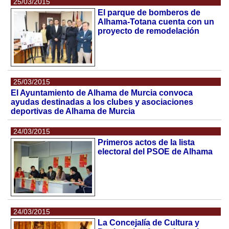
25/03/2015
El parque de bomberos de
Alhama-Totana cuenta con un
proyecto de remodelación
25/03/2015
El Ayuntamiento de Alhama de Murcia convoca
ayudas destinadas a los clubes y asociaciones
deportivas de Alhama de Murcia
24/03/2015
Primeros actos de la lista
electoral del PSOE de Alhama
24/03/2015
La Concejalía de Cultura y