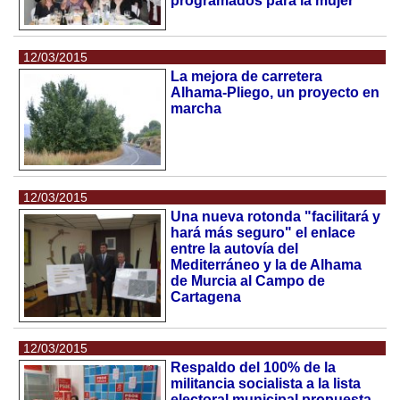
programados para la mujer
12/03/2015
La mejora de carretera
Alhama-Pliego, un proyecto en
marcha
12/03/2015
Una nueva rotonda "facilitará y
hará más seguro" el enlace
entre la autovía del
Mediterráneo y la de Alhama
de Murcia al Campo de
Cartagena
12/03/2015
Respaldo del 100% de la
militancia socialista a la lista
electoral municipal propuesta