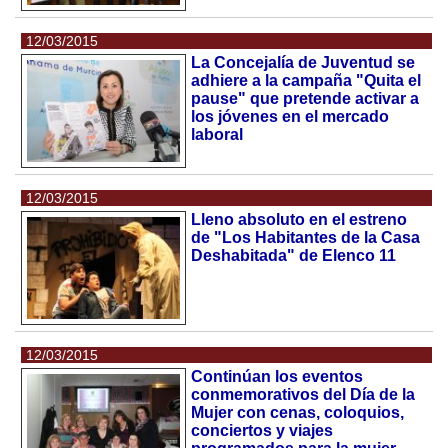
12/03/2015
La Concejalía de Juventud se
adhiere a la campaña "Quita el
pause" que pretende activar a
los jóvenes en el mercado
laboral
12/03/2015
Lleno absoluto en el estreno
de "Los Habitantes de la Casa
Deshabitada" de Elenco 11
12/03/2015
Continúan los eventos
conmemorativos del Día de la
Mujer con cenas, coloquios,
conciertos y viajes