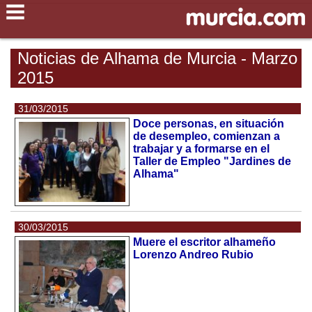
Noticias de Alhama de Murcia - Marzo
2015
31/03/2015
Doce personas, en situación
de desempleo, comienzan a
trabajar y a formarse en el
Taller de Empleo "Jardines de
Alhama"
30/03/2015
Muere el escritor alhameño
Lorenzo Andreo Rubio