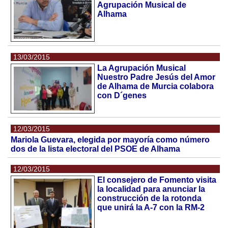
Agrupación Musical de
Alhama
13/03/2015
La Agrupación Musical
Nuestro Padre Jesús del Amor
de Alhama de Murcia colabora
con D´genes
12/03/2015
Mariola Guevara, elegida por mayoría como número
dos de la lista electoral del PSOE de Alhama
12/03/2015
El consejero de Fomento visita
la localidad para anunciar la
construcción de la rotonda
que unirá la A-7 con la RM-2