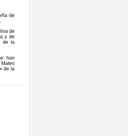
leña de
.
tiva de
ra y de
e de la
ue han
a Mateo
r de la