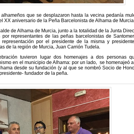
 alhameños que se desplazaron hasta la vecina pedanía mu
el XX aniversario de la Peña Barcelonista de Alhama de Murcia
calde de Alhama de Murcia, junto a la totalidad de la Junta Direc
s por representantes de las peñas barcelonistas de Santome
 representación por el presidente de la misma y president
s de la región de Murcia, Juan Carrión Tudela.
lebración tuvieron lugar dos homenajes a dos personas q
onismo en el municipio de Alhama: por un lado, se homenajeó 
Alhama desde su fundación (y al que se nombró Socio de Hono
 presidente- fundador de la peña.