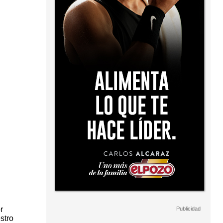
r
stro