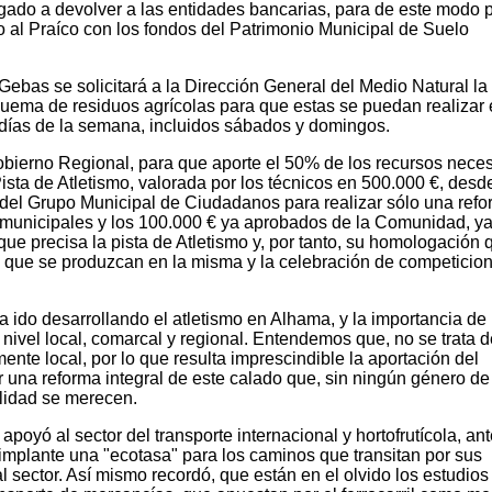
gado a devolver a las entidades bancarias, para de este modo 
so al Praíco con los fondos del Patrimonio Municipal de Suelo
 Gebas se solicitará a la Dirección General del Medio Natural la
quema de residuos agrícolas para que estas se puedan realizar
s días de la semana, incluidos sábados y domingos.
Gobierno Regional, para que aporte el 50% de los recursos nece
Pista de Atletismo, valorada por los técnicos en 500.000 €, desd
el Grupo Municipal de Ciudadanos para realizar sólo una ref
os municipales y los 100.000 € ya aprobados de la Comunidad, y
l que precisa la pista de Atletismo y, por tanto, su homologación 
os que se produzcan en la misma y la celebración de competicio
ido desarrollando el atletismo en Alhama, y la importancia de 
nivel local, comarcal y regional. Entendemos que, no se trata 
ente local, por lo que resulta imprescindible la aportación del
una reforma integral de este calado que, sin ningún género de
alidad se merecen.
poyó al sector del transporte internacional y hortofrutícola, ant
implante una "ecotasa" para los caminos que transitan por sus
 al sector. Así mismo recordó, que están en el olvido los estudios