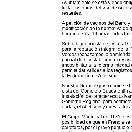
Ayuntamiento se está viendo obli
licitar las obras del Vial de Acce
restantes.
A petición de vecinos del Berro y
modificación de la normativa de 
horario de 7 a 14 horas todos lo
Sobre la propuesta de instar al 
para la reparación integral de la 
Verdes rechazamos la enmienda d
parcial de la instalación recurs
imposibilitaría la reforma integra
permita dar validez a los registr
la Federación de Atletismo.
Nuestro Grupo expuso como se ha 
pista del Complejo Guadalentín a 
instalación de carácter exclusivam
Gobierno Regional para acometer 
dudas, el Atletismo y nuestra loc
El Grupo Municipal de IU-Verdes, a
posibilidad de que en Francia se 
carreteras, por el grave perjuicio