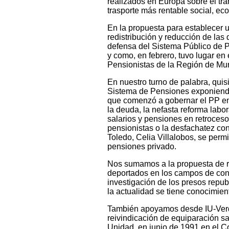
realizados en Europa sobre el tra
trasporte más rentable social, e
En la propuesta para establecer
redistribución y reducción de la
defensa del Sistema Público de P
y como, en febrero, tuvo lugar en
Pensionistas de la Región de Mur
En nuestro turno de palabra, quis
Sistema de Pensiones exponiendo 
que comenzó a gobernar el PP en
la deuda, la nefasta reforma labor
salarios y pensiones en retroceso,
pensionistas o la desfachatez con
Toledo, Celia Villalobos, se perm
pensiones privado.
Nos sumamos a la propuesta de r
deportados en los campos de conc
investigación de los presos repu
la actualidad se tiene conocimien
También apoyamos desde IU-Verde
reivindicación de equiparación sa
Unidad, en junio de 1991 en el Co