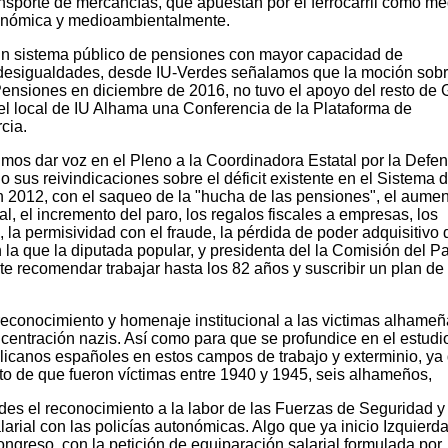
nsporte de mercancías, que apuestan por el ferrocarril como me
conómica y medioambientalmente.
 un sistema público de pensiones con mayor capacidad de
s desigualdades, desde IU-Verdes señalamos que la moción sob
ensiones en diciembre de 2016, no tuvo el apoyo del resto de
 el local de IU Alhama una Conferencia de la Plataforma de
cia.
imos dar voz en el Pleno a la Coordinadora Estatal por la Defen
sus reivindicaciones sobre el déficit existente en el Sistema 
 2012, con el saqueo de la "hucha de las pensiones", el aumen
al, el incremento del paro, los regalos fiscales a empresas, los
 la permisividad con el fraude, la pérdida de poder adquisitivo 
 la que la diputada popular, y presidenta del la Comisión del P
ite recomendar trabajar hasta los 82 años y suscribir un plan de
econocimiento y homenaje institucional a las victimas alhameñ
entración nazis. Así como para que se profundice en el estudi
blicanos españoles en estos campos de trabajo y exterminio, ya
to de que fueron víctimas entre 1940 y 1945, seis alhameños,
s el reconocimiento a la labor de las Fuerzas de Seguridad y
larial con las policías autonómicas. Algo que ya inicio Izquierd
ngreso, con la petición de equiparación salarial formulada por