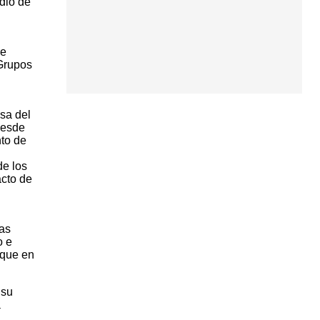
dio de
re
 Grupos
sa del
desde
to de
de los
acto de
as
o e
 que en
 su
a