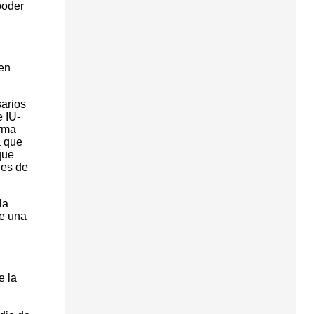
poder
 en
sarios
e IU-
orma
a que
que
nes de
la
de una
e la