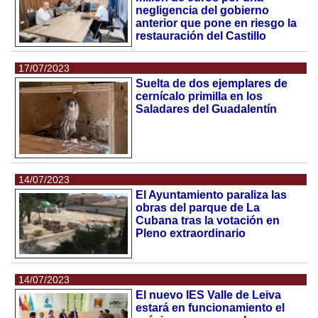
negligencia del gobierno
anterior que pone en riesgo la
restauración del Castillo
17/07/2023
Suelta de dos ejemplares de
cernícalo primilla en los
Saladares del Guadalentín
14/07/2023
El Ayuntamiento paraliza las
obras del parque de La
Cubana tras la votación en
Pleno extraordinario
14/07/2023
El nuevo IES Valle de Leiva
estará en funcionamiento el