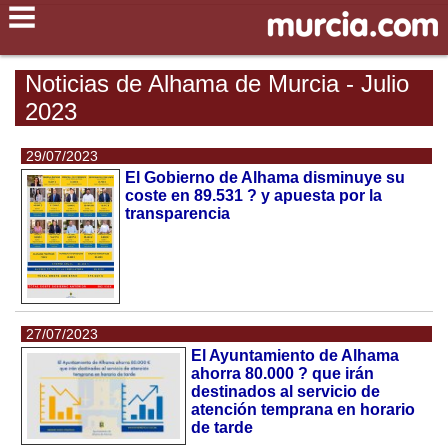
Noticias de Alhama de Murcia - Julio
2023
29/07/2023
El Gobierno de Alhama disminuye su
coste en 89.531 ? y apuesta por la
transparencia
27/07/2023
El Ayuntamiento de Alhama
ahorra 80.000 ? que irán
destinados al servicio de
atención temprana en horario
de tarde