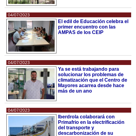
04/07/2023
El edil de Educación celebra el
primer encuentro con las
AMPAS de los CEIP
04/07/2023
Ya se está trabajando para
solucionar los problemas de
climatización que el Centro de
Mayores acarrea desde hace
más de un ano
04/07/2023
Iberdrola colaborará con
Primafrio en la electrificación
del transporte y
descarbonización de su