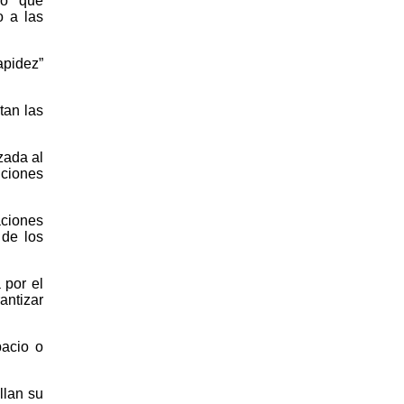
do” que
o a las
apidez”
tan las
zada al
iciones
aciones
 de los
 por el
antizar
pacio o
llan su