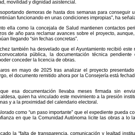
ad, movilidad y dignidad asistencial.
 soportando demoras de hasta dos semanas para conseguir u
ntinúan funcionando en unas condiciones impropias”, ha señal
nto ella como la concejala de Salud mantienen contactos per
zos de año para reclamar avances sobre el proyecto, aunque
núan llegando “sin fechas concretas”.
chez también ha desvelado que el Ayuntamiento recibió este 
onvocatoria pública, la documentación técnica pendiente 
oder conceder la licencia de obras.
paros en mayo de 2025 tras analizar el proyecto presentado
, el documento remitido ahora por la Consejería está fechad
que esa documentación llevaba meses firmada sin envia
aldesa, quien ha vinculado este movimiento a la presión instit
nas y a la proximidad del calendario electoral.
lorado como “un paso importante” que el expediente pueda co
ianza en que la Comunidad Autónoma licite las obras a lo l
cado la “falta de transparencia, comunicación y lealtad institu