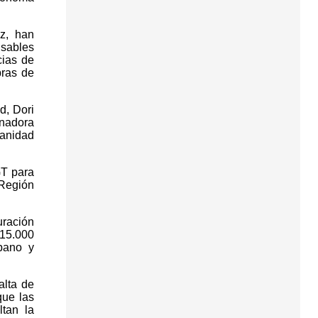
z, han
nsables
cias de
bras de
d, Dori
inadora
Sanidad
GT para
 Región
uración
15.000
bano y
alta de
que las
ltan la