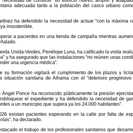
a necesidad de construir “un edificio nuevo, amplio y adapta
nitaria adecuada tanto a la población del casco urbano com
tínez ha defendido la necesidad de actuar “con la máxima r
ya insostenible.
sperar a pacientes en una tienda de campaña mientras aumen
eñalado.
erda Unida-Verdes, Penélope Luna, ha calificado la visita reali
ora” y ha asegurado que las instalaciones “no reúnen unas cond
tender una urgencia médica”.
u formación vigilará el cumplimiento de los plazos y licit
 situación sanitaria de Alhama con el “deterioro progresivo
Ángel Ponce ha reconocido públicamente la presión ejercida
sbloquear el expediente y ha defendido la necesidad de gar
ordes a un municipio que supera ya los 24.000 habitantes”.
26 existan pacientes esperando en la calle por falta de es
nías”, ha declarado.
acado el trabajo de los profesionales sanitarios que desarro