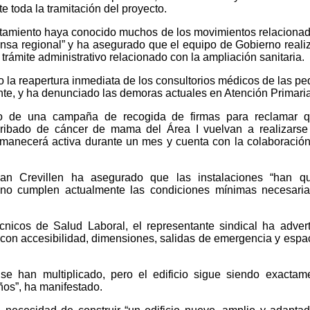
e toda la tramitación del proyecto.
ntamiento haya conocido muchos de los movimientos relaciona
rensa regional” y ha asegurado que el equipo de Gobierno reali
ámite administrativo relacionado con la ampliación sanitaria.
la reapertura inmediata de los consultorios médicos de las pe
nte, y ha denunciado las demoras actuales en Atención Primaria
io de una campaña de recogida de firmas para reclamar q
ribado de cáncer de mama del Área I vuelvan a realizarse
permanecerá activa durante un mes y cuenta con la colaboració
an Crevillen ha asegurado que las instalaciones “han q
no cumplen actualmente las condiciones mínimas necesaria
 técnicos de Salud Laboral, el representante sindical ha adver
 con accesibilidad, dimensiones, salidas de emergencia y espa
se han multiplicado, pero el edificio sigue siendo exactam
os”, ha manifestado.