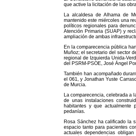
que active la licitación de las ob
La alcaldesa de Alhama de Mu
mantenido este miércoles una reu
políticos regionales para denunc
Atención Primaria (SUAP) y rec
ampliación de ambas infraestructu
En la comparecencia pública han 
Muñoz; el secretario del sector 
regional de Izquierda Unida-Ver
del PSRM-PSOE, José Ángel Ponce
También han acompañado durante
el 061, y Jonathan Yuste Carras
de Murcia.
La comparecencia, celebrada a las 
de unas instalaciones constru
habitantes y que actualmente 
pedanías.
Rosa Sánchez ha calificado la si
espacio tanto para pacientes co
actuales dependencias obligan 