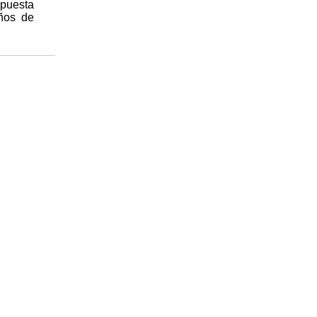
spuesta
años de