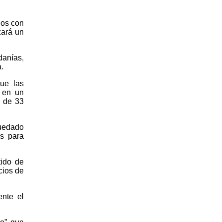
dos con
zará un
danías,
.
ue las
 en un
n de 33
uedado
s para
tido de
cios de
ente el