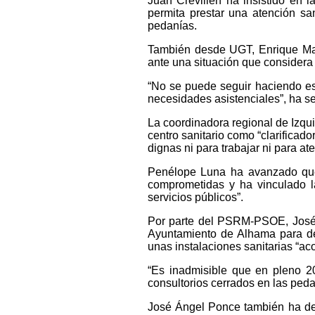
Juan Crevillen ha insistido en l
permita prestar una atención sa
pedanías.
También desde UGT, Enrique Mar
ante una situación que considera 
“No se puede seguir haciendo e
necesidades asistenciales”, ha s
La coordinadora regional de Izqui
centro sanitario como “clarificad
dignas ni para trabajar ni para a
Penélope Luna ha avanzado que s
comprometidas y ha vinculado la
servicios públicos”.
Por parte del PSRM-PSOE, José 
Ayuntamiento de Alhama para de
unas instalaciones sanitarias “ac
“Es inadmisible que en pleno 20
consultorios cerrados en las peda
José Ángel Ponce también ha dest