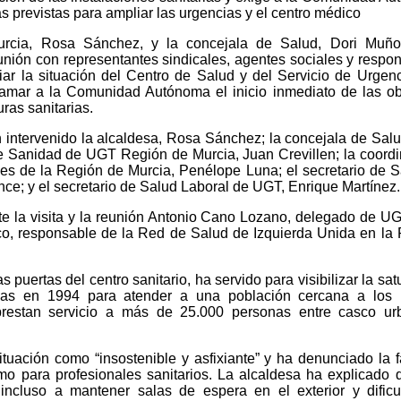
ras previstas para ampliar las urgencias y el centro médico
rcia, Rosa Sánchez, y la concejala de Salud, Dori Muño
nión con representantes sindicales, agentes sociales y respo
iar la situación del Centro de Salud y del Servicio de Urgen
lamar a la Comunidad Autónoma el inicio inmediato de las o
ras sanitarias.
intervenido la alcaldesa, Rosa Sánchez; la concejala de Salu
de Sanidad de UGT Región de Murcia, Juan Crevillen; la coord
des de la Región de Murcia, Penélope Luna; el secretario de 
; y el secretario de Salud Laboral de UGT, Enrique Martínez.
 la visita y la reunión Antonio Cano Lozano, delegado de U
co, responsable de la Red de Salud de Izquierda Unida en la
puertas del centro sanitario, ha servido para visibilizar la sat
idas en 1994 para atender a una población cercana a los 
prestan servicio a más de 25.000 personas entre casco ur
tuación como “insostenible y asfixiante” y ha denunciado la f
mo para profesionales sanitarios. La alcaldesa ha explicado 
incluso a mantener salas de espera en el exterior y dificu