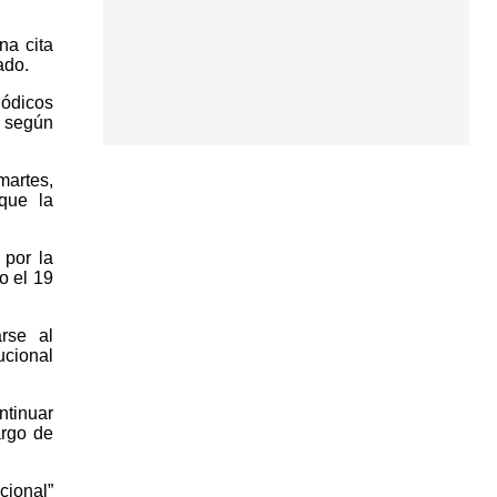
na cita
ado.
iódicos
, según
martes,
que la
 por la
o el 19
rse al
ucional
ntinuar
argo de
cional”