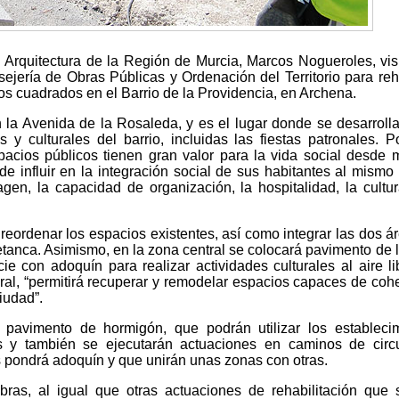
y Arquitectura de la Región de Murcia, Marcos Nogueroles, vis
ejería de Obras Públicas y Ordenación del Territorio para reha
os cuadrados en el Barrio de la Providencia, en Archena.
 la Avenida de la Rosaleda, y es el lugar donde se desarroll
 y culturales del barrio, incluidas las fiestas patronales. Po
acios públicos tienen gran valor para la vida social desde
de influir en la integración social de sus habitantes al mismo
en, la capacidad de organización, la hospitalidad, la cultur
reordenar los espacios existentes, así como integrar las dos á
etanca. Asimismo, en la zona central se colocará pavimento de 
ie con adoquín para realizar actividades culturales al aire li
eral, “permitirá recuperar y remodelar espacios capaces de coh
ciudad”.
 pavimento de hormigón, que podrán utilizar los estableci
as y también se ejecutarán actuaciones en caminos de circ
es pondrá adoquín y que unirán unas zonas con otras.
bras, al igual que otras actuaciones de rehabilitación que