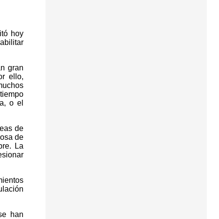
itó hoy
bilitar
an gran
r ello,
 muchos
 tiempo
a, o el
reas de
losa de
bre. La
esionar
mientos
ulación
 se han