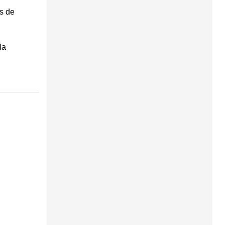
es de
la