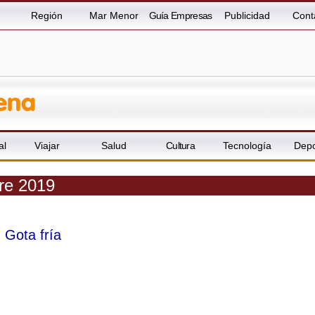
Región
Mar Menor
Guía Empresas
Publicidad
Cont
al
Viajar
Salud
Cultura
Tecnología
Depo
re 2019
 Gota fría