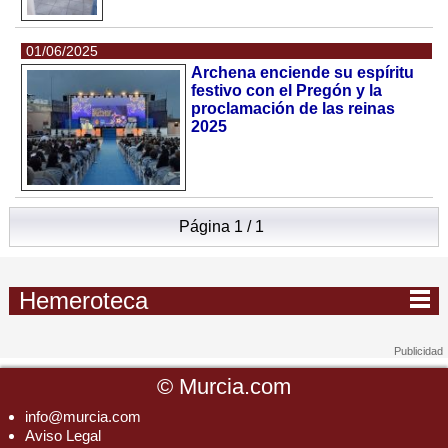
01/06/2025
Archena enciende su espíritu
festivo con el Pregón y la
proclamación de las reinas
2025
Página 1 / 1
Hemeroteca
©
Murcia.com
info@murcia.com
Aviso Legal