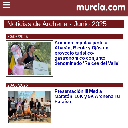
Noticias de Archena - Junio 2025
30/06/2025
Archena impulsa junto a
Abarán, Ricote y Ojós un
proyecto turístico-
gastronómico conjunto
denominado 'Raíces del Valle'
28/06/2025
Presentación III Media
Maratón, 10K y 5K Archena Tu
Paraíso