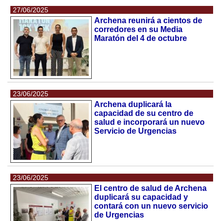
27/06/2025
Archena reunirá a cientos de
corredores en su Media
Maratón del 4 de octubre
23/06/2025
Archena duplicará la
capacidad de su centro de
salud e incorporará un nuevo
Servicio de Urgencias
23/06/2025
El centro de salud de Archena
duplicará su capacidad y
contará con un nuevo servicio
de Urgencias