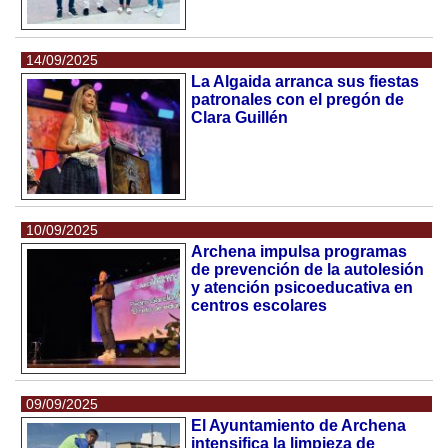
14/09/2025
La Algaida arranca sus fiestas
patronales con el pregón de
Clara Guillén
10/09/2025
Archena impulsa programas
de prevención de la autolesión
y atención psicoeducativa en
centros escolares
09/09/2025
El Ayuntamiento de Archena
intensifica la limpieza de