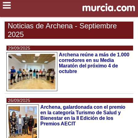
Noticias de Archena - Septiembre
2025
29/09/2025
Archena reúne a más de 1.000
corredores en su Media
Maratón del próximo 4 de
octubre
26/09/2025
Archena, galardonada con el premio
en la categoría Turismo de Salud y
Bienestar en la II Edición de los
Premios AECIT