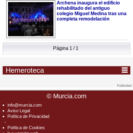
Archena inaugura el edificio
rehabilitado del antiguo
colegio Miguel Medina tras una
completa remodelación
Página 1 / 1
Hemeroteca
©
Murcia.com
info@murcia.com
Aviso Legal
Política de Privacidad
-
Política de Cookies