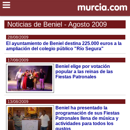
Noticias de Beniel - Agosto 2009
28/08/2009
El ayuntamiento de Beniel destina 225.000 euros a la
ampliación del colegio público "Río Segura"
17/08/2009
Beniel elige por votación
popular a las reinas de las
Fiestas Patronales
13/08/2009
Beniel ha presentado la
programación de sus Fiestas
Patronales llena de música y
actividades para todos los
gustos