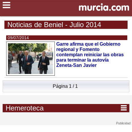
Noticias de Beniel - Julio 2014
09/07/2014
Garre afirma que el Gobierno
regional y Fomento
contemplan reiniciar las obras
para terminar la autovía
Zeneta-San Javier
Página 1 / 1
Hemeroteca