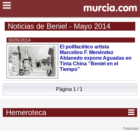
Noticias de Beniel - Mayo 2014
30/05/2014
El polifacético artista
Marcelino F. Menéndez
Ablanedo expone Aguadas en
Tinta China “Beniel en el
Tiempo”
Página 1 / 1
Hemeroteca