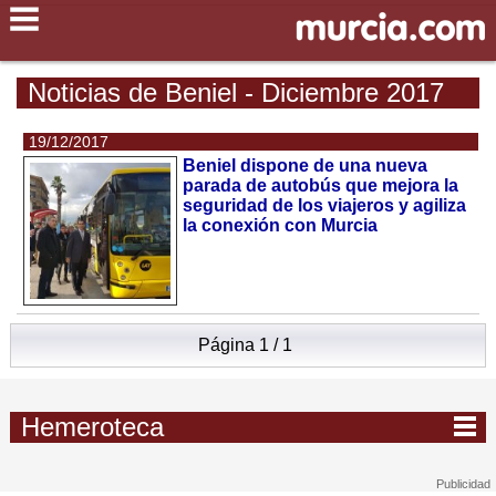
Noticias de Beniel - Diciembre 2017
19/12/2017
Beniel dispone de una nueva
parada de autobús que mejora la
seguridad de los viajeros y agiliza
la conexión con Murcia
Página 1 / 1
Hemeroteca