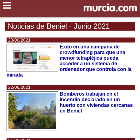
Noticias de Beniel - Junio 2021
23/06/2021
Éxito en una campana de
crowdfunding para que una
menor tetrapléjica pueda
acceder a un sistema de
ordenador que controla con la
mirada
22/06/2021
Bomberos trabajan en el
incendio declarado en un
huerto con viviendas cercanas
en Beniel