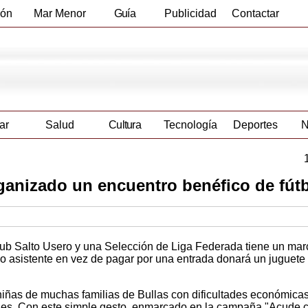
ión
Mar Menor
Guía
Publicidad
Contactar
Empresas
ar
Salud
Cultura
Tecnología
Deportes
N
ganizado un encuentro benéfico de fútb
lub Salto Usero y una Selección de Liga Federada tiene un ma
co asistente en vez de pagar por una entrada donará un juguete
 niñas de muchas familias de Bullas con dificultades económica
des. Con este simple gesto, enmarcado en la campaña "Acude c