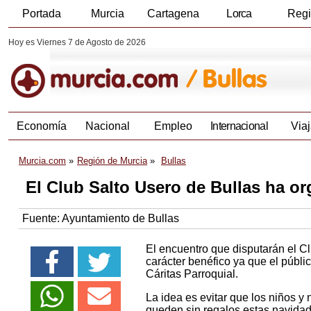
Portada
Murcia
Cartagena
Lorca
Reg
Hoy es Viernes 7 de Agosto de 2026
Economía
Nacional
Empleo
Internacional
Viaj
Murcia.com
Región de Murcia
Bullas
El Club Salto Usero de Bullas ha or
Fuente:
Ayuntamiento de Bullas
El encuentro que disputarán el C
carácter benéfico ya que el públi
Cáritas Parroquial.
La idea es evitar que los niños y
queden sin regalos estas navida