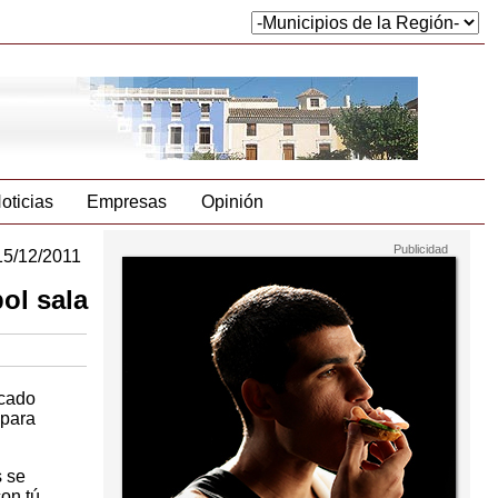
oticias
Empresas
Opinión
15/12/2011
ol sala
rcado
 para
s se
on tú