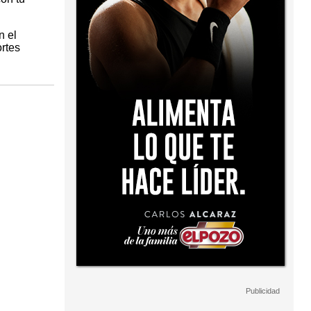
n el
rtes