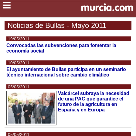
Noticias de Bullas - Mayo 2011
19/05/2011
Convocadas las subvenciones para fomentar la
economía social
10/05/2011
El ayuntamiento de Bullas participa en un seminario
técnico internacional sobre cambio climático
05/05/2011
Valcárcel subraya la necesidad
de una PAC que garantice el
futuro de la agricultura en
España y en Europa
05/05/2011