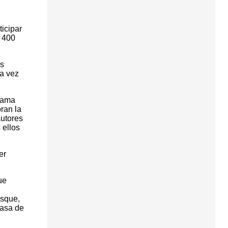
icipar
e 400
as
la vez
grama
ran la
autores
 ellos
er
ue
esque,
Casa de