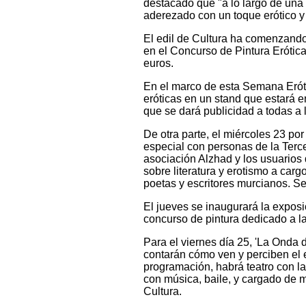
destacado que "a lo largo de una s
aderezado con un toque erótico y
El edil de Cultura ha comenzando 
en el Concurso de Pintura Erótic
euros.
En el marco de esta Semana Eróti
eróticas en un stand que estará 
que se dará publicidad a todas a 
De otra parte, el miércoles 23 p
especial con personas de la Terc
asociación Alzhad y los usuarios 
sobre literatura y erotismo a carg
poetas y escritores murcianos. Se
El jueves se inaugurará la exposic
concurso de pintura dedicado a la
Para el viernes día 25, 'La Onda
contarán cómo ven y perciben el e
programación, habrá teatro con l
con música, baile, y cargado de m
Cultura.