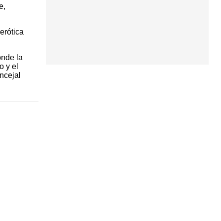
e,
erótica
onde la
o y el
ncejal