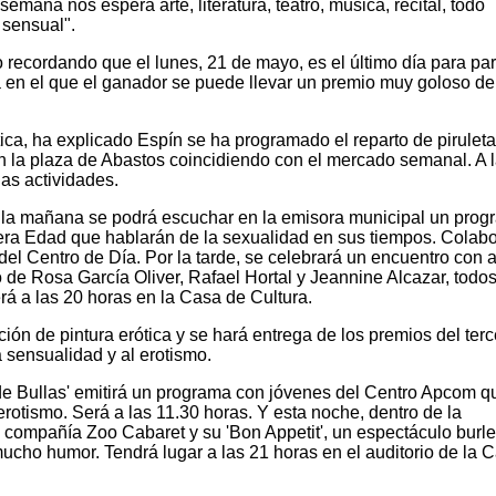
emana nos espera arte, literatura, teatro, música, recital, todo
 sensual".
recordando que el lunes, 21 de mayo, es el último día para part
a en el que el ganador se puede llevar un premio muy goloso d
ca, ha explicado Espín se ha programado el reparto de pirulet
en la plaza de Abastos coincidiendo con el mercado semanal. A 
las actividades.
or la mañana se podrá escuchar en la emisora municipal un pro
era Edad que hablarán de la sexualidad en sus tiempos. Colabo
del Centro de Día. Por la tarde, se celebrará un encuentro con 
o de Rosa García Oliver, Rafael Hortal y Jeannine Alcazar, todos
rá a las 20 horas en la Casa de Cultura.
ión de pintura erótica y se hará entrega de los premios del terc
 sensualidad y al erotismo.
 de Bullas' emitirá un programa con jóvenes del Centro Apcom q
rotismo. Será a las 11.30 horas. Y esta noche, dentro de la
a compañía Zoo Cabaret y su 'Bon Appetit', un espectáculo burl
ucho humor. Tendrá lugar a las 21 horas en el auditorio de la 