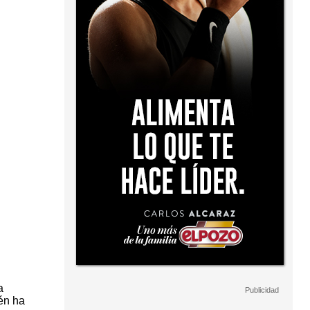
a
én ha