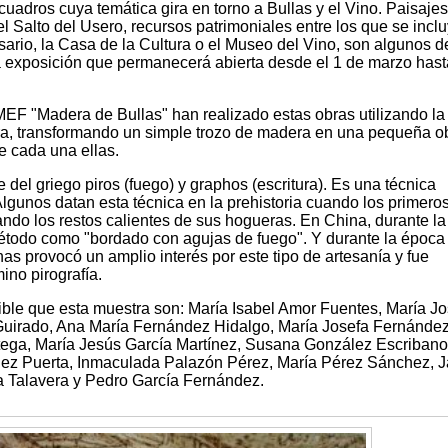
 cuadros cuya temática gira en torno a Bullas y el Vino. Paisaje
l Salto del Usero, recursos patrimoniales entre los que se inclu
ario, la Casa de la Cultura o el Museo del Vino, son algunos d
 exposición que permanecerá abierta desde el 1 de marzo hasta
F "Madera de Bullas" han realizado estas obras utilizando la
ra, transformando un simple trozo de madera en una pequeña o
e cada una ellas.
 del griego piros (fuego) y graphos (escritura). Es una técnica
lgunos datan esta técnica en la prehistoria cuando los primero
o los restos calientes de sus hogueras. En China, durante la
étodo como "bordado con agujas de fuego". Y durante la época
nas provocó un amplio interés por este tipo de artesanía y fue
ino pirografía.
ble que esta muestra son: María Isabel Amor Fuentes, María Jo
uirado, Ana María Fernández Hidalgo, María Josefa Fernánde
tega, María Jesús García Martínez, Susana González Escribano
ez Puerta, Inmaculada Palazón Pérez, María Pérez Sánchez, 
a Talavera y Pedro García Fernández.