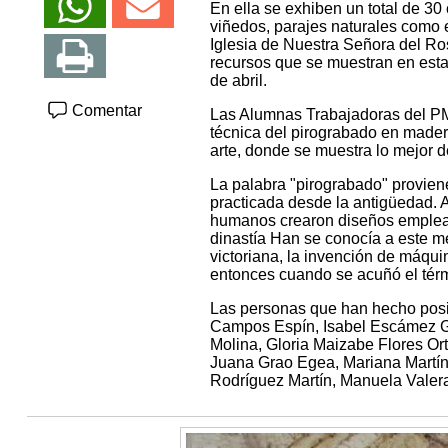
En ella se exhiben un total de 30
viñedos, parajes naturales como e
Iglesia de Nuestra Señora del Ros
recursos que se muestran en esta
de abril.
Comentar
Las Alumnas Trabajadoras del PME
técnica del pirograbado en made
arte, donde se muestra lo mejor d
La palabra "pirograbado" proviene
practicada desde la antigüedad. A
humanos crearon diseños empleand
dinastía Han se conocía a este m
victoriana, la invención de máqui
entonces cuando se acuñó el térm
Las personas que han hecho posi
Campos Espín, Isabel Escámez G
Molina, Gloria Maizabe Flores Or
Juana Grao Egea, Mariana Martín
Rodríguez Martín, Manuela Valer