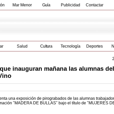
ión
Mar Menor
Guía
Publicidad
Contactar
Empresas
ar
Salud
Cultura
Tecnología
Deportes
N
ón que inauguran mañana las alumnas d
Vino
enta una exposición de pirograbados de las alumnas trabajador
rmación "MADERA DE BULLAS" bajo el título de "MUJERES D