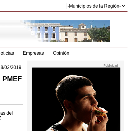
oticias
Empresas
Opinión
28/02/2019
el PMEF
as del
E