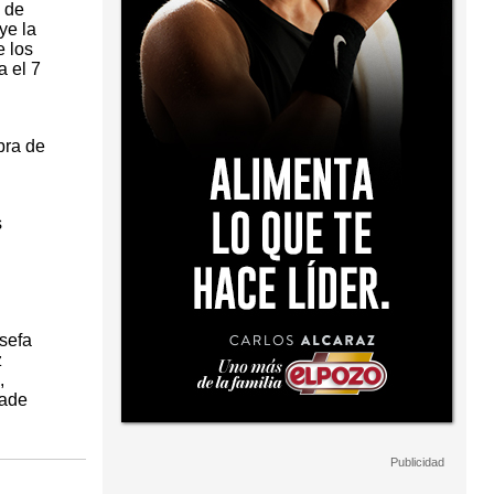
s de
ye la
e los
 el 7
bra de
s
sefa
z
,
Jade