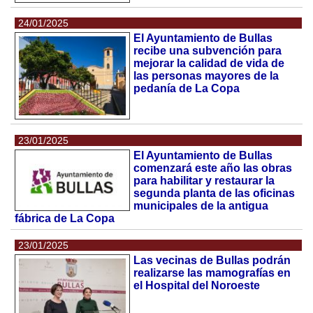
24/01/2025
El Ayuntamiento de Bullas
recibe una subvención para
mejorar la calidad de vida de
las personas mayores de la
pedanía de La Copa
23/01/2025
El Ayuntamiento de Bullas
comenzará este año las obras
para habilitar y restaurar la
segunda planta de las oficinas
municipales de la antigua
fábrica de La Copa
23/01/2025
Las vecinas de Bullas podrán
realizarse las mamografías en
el Hospital del Noroeste