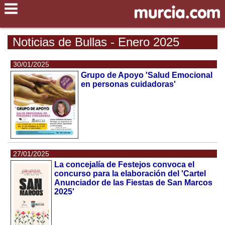
Noticias de Bullas - Enero 2025
30/01/2025
Grupo de Apoyo 'Salud Emocional
en personas cuidadoras'
27/01/2025
La concejalía de Festejos convoca el
concurso para la elaboración del 'Cartel
Anunciador de las Fiestas de San Marcos
2025'