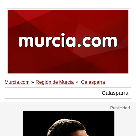
Murcia.com
Región de Murcia
Calasparra
Calasparra