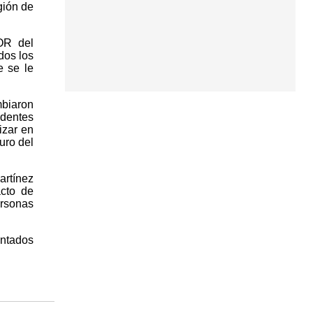
gión de
OR del
dos los
e se le
mbiaron
identes
izar en
uro del
artínez
cto de
ersonas
entados