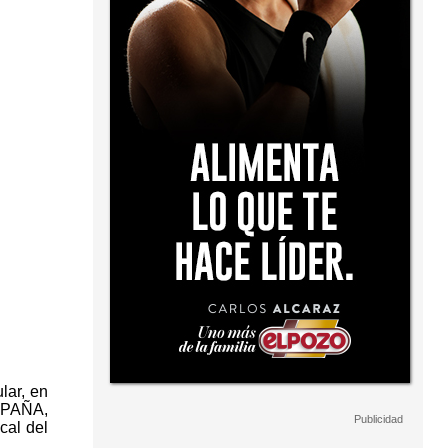
lar, en
SPAÑA,
cal del