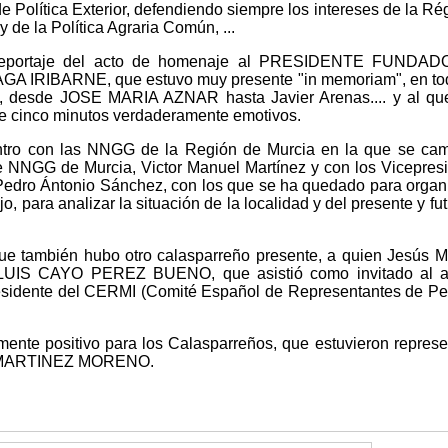
e Política Exterior, defendiendo siempre los intereses de la Ré
 de la Política Agraria Común, ...
l reportaje del acto de homenaje al PRESIDENTE FUNDAD
GA IRIBARNE, que estuvo muy presente "in memoriam", en to
s, desde JOSE MARIA AZNAR hasta Javier Arenas.... y al qu
de cinco minutos verdaderamente emotivos.
ntro con las NNGG de la Región de Murcia en la que se ca
e NNGG de Murcia, Victor Manuel Martínez y con los Vicepres
Pedro Ántonio Sánchez, con los que se ha quedado para organ
, para analizar la situación de la localidad y del presente y fut
que también hubo otro calasparreño presente, a quien Jesús M
. LUIS CAYO PEREZ BUENO, que asistió como invitado al a
esidente del CERMI (Comité Español de Representantes de P
mente positivo para los Calasparreños, que estuvieron repres
US MARTINEZ MORENO.