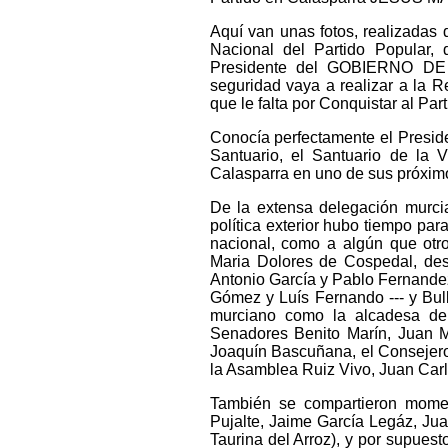
Aquí van unas fotos, realizadas 
Nacional del Partido Popular, 
Presidente del GOBIERNO DE 
seguridad vaya a realizar a la R
que le falta por Conquistar al Par
Conocía perfectamente el Preside
Santuario, el Santuario de la 
Calasparra en uno de sus próximo
De la extensa delegación murci
política exterior hubo tiempo par
nacional, como a algún que otro
Maria Dolores de Cospedal, dest
Antonio García y Pablo Fernandez
Gómez y Luís Fernando --- y Bul
murciano como la alcadesa de
Senadores Benito Marín, Juan 
Joaquín Bascuñana, el Consejero 
la Asamblea Ruiz Vivo, Juan Carl
También se compartieron moment
Pujalte, Jaime García Legáz, Juan
Taurina del Arroz), y por supues