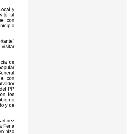
Local y
vitó al
ue con
nicipio
rtante"
visitar
ncia de
popular
General
la, con
alvador
 del PP
on los
bierno
do y de
artinez
a Feria
en hizo