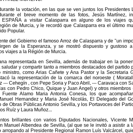
durante la votación, en las que se ven juntos los Presidentes 
durante el breve momento de las fotos, Jesús Martínez, in
ESPAÑA a visitar Calasparra en alguno de los viajes q
egión de Murcia, y le recordó que Calasparra era el último mu
tido Popular.
nte del Gobierno el famoso Arroz de Calasparra y de "un impo
Virgen de la Esperanza, y se mostró dispuesto y gustoso a 
s viajes a la Régión de Murcia.
ana representada en Sevilla, además de trabajar en la pone
a saludar y compartir tanto a miembros destacados del partido 
 ministro, como Arias Cañete y Ana Pastor y la Secretaria 
acó la representación de la comarca del noroeste ( Moratal
 --- Cehegín , con Pepe Soria y Paco Abril, --- Caravaca con S
las con Pedro Chico, Quique y Juan Angel) y otros miembros
 Fuente Alamo Maria Antonia Conesa, los que acompañar
Manuel Hernandez y Maria José Nicolás, El Delegado del Go
de Obras Públicas Antonio Sevilla, y los Portavoces del Parti
os Ruíz y Laura Muñoz...
os brillantes con varios Diputados Nacionales, Vicente M
 Manuel Albendea de Sevilla, (al que se le invitó a asistir a l
to arropando al Presidente Regional Ramon Luís Valcárcel, qui