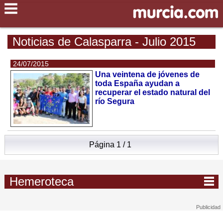
Noticias de Calasparra - Julio 2015
24/07/2015
Una veintena de jóvenes de
toda España ayudan a
recuperar el estado natural del
río Segura
Página 1 / 1
Hemeroteca