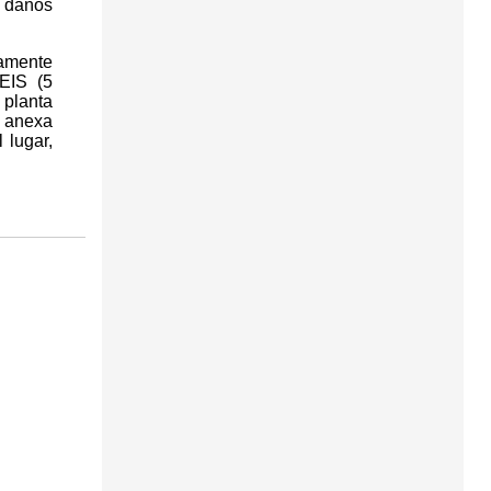
 daños
tamente
CEIS (5
 planta
a anexa
 lugar,