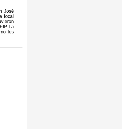
an José
a local
vieron
CEIP La
omo les