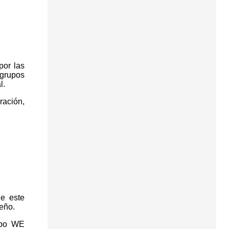
por las
 grupos
l.
ración,
e este
eño.
upo WE