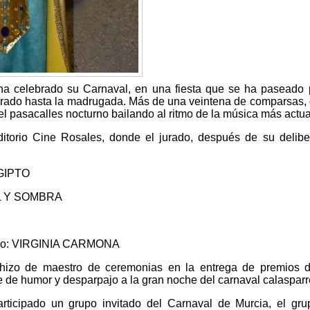
ha celebrado su Carnaval, en una fiesta que se ha paseado 
durado hasta la madrugada. Más de una veintena de comparsas,
el pasacalles nocturno bailando al ritmo de la música más actua
itorio Cine Rosales, donde el jurado, después de su delibe
EGIPTO
OL Y SOMBRA
grupo: VIRGINIA CARMONA
hizo de maestro de ceremonias en la entrega de premios d
 de humor y desparpajo a la gran noche del carnaval calasparr
rticipado un grupo invitado del Carnaval de Murcia, el gr