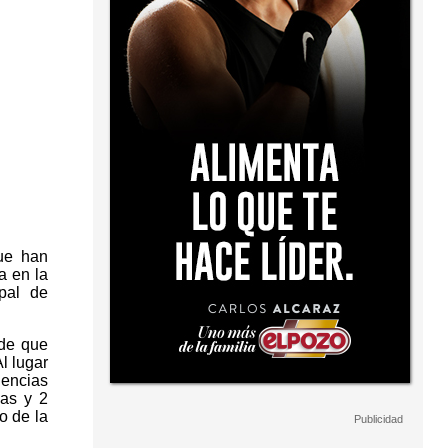
que han
a en la
ipal de
 de que
l lugar
gencias
ias y 2
o de la