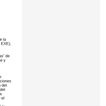
e la
n EXE),
as" de
se y
e
iciones
 del
 del
a
 el