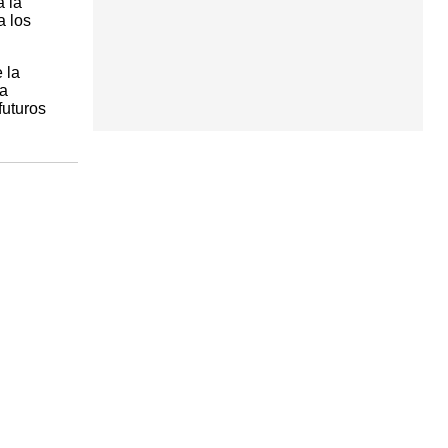
á la
a los
 la
ia
futuros