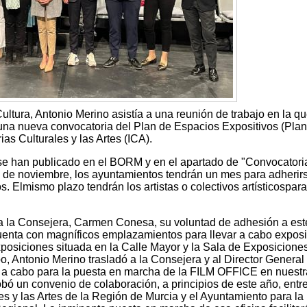
Cultura, Antonio Merino asistía a una reunión de trabajo en la qu
una nueva convocatoria del Plan de Espacios Expositivos (Pla
rias Culturales y las Artes (ICA).
e han publicado en el BORM y en el apartado de "Convocatori
30 de noviembre, los ayuntamientos tendrán un mes para adherir
. Elmismo plazo tendrán los artistas o colectivos artísticospara
a la Consejera, Carmen Conesa, su voluntad de adhesión a est
uenta con magníficos emplazamientos para llevar a cabo expos
posiciones situada en la Calle Mayor y la Sala de Exposiciones
o, Antonio Merino trasladó a la Consejera y al Director General
os a cabo para la puesta en marcha de la FILM OFFICE en nuestr
bó un convenio de colaboración, a principios de este año, entre
ales y las Artes de la Región de Murcia y el Ayuntamiento para la