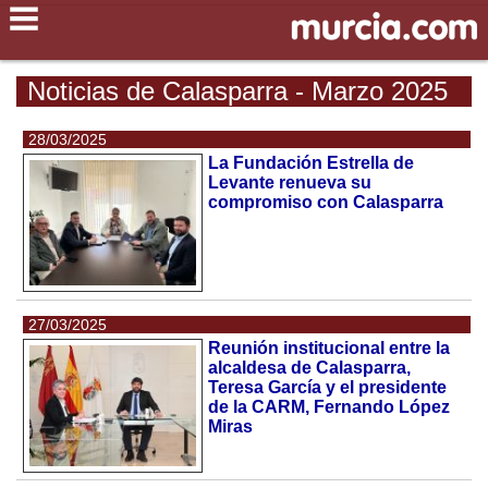
Noticias de Calasparra - Marzo 2025
28/03/2025
La Fundación Estrella de
Levante renueva su
compromiso con Calasparra
27/03/2025
Reunión institucional entre la
alcaldesa de Calasparra,
Teresa García y el presidente
de la CARM, Fernando López
Miras