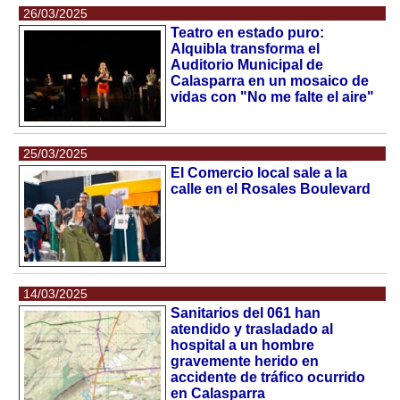
26/03/2025
Teatro en estado puro:
Alquibla transforma el
Auditorio Municipal de
Calasparra en un mosaico de
vidas con "No me falte el aire"
25/03/2025
El Comercio local sale a la
calle en el Rosales Boulevard
14/03/2025
Sanitarios del 061 han
atendido y trasladado al
hospital a un hombre
gravemente herido en
accidente de tráfico ocurrido
en Calasparra