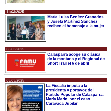
11/03/2025
María Luisa Benítez Granados
y Josefa Martínez Sánchez
reciben el homenaje a la mujer
06/03/2025
Calasparra acoge su clásica
de la montana y el Regional de
Short Trail el 6 de abril
03/03/2025
La Fiscalía imputa a la
presidenta y portavoz del
Partido Popular de Calasparra,
María Marín, por el caso
Caravaca Jubilar