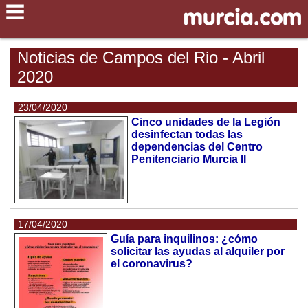
Noticias de Campos del Rio - Abril
2020
23/04/2020
Cinco unidades de la Legión
desinfectan todas las
dependencias del Centro
Penitenciario Murcia II
17/04/2020
Guía para inquilinos: ¿cómo
solicitar las ayudas al alquiler por
el coronavirus?