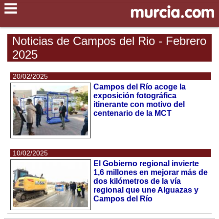
Noticias de Campos del Rio - Febrero
2025
20/02/2025
Campos del Río acoge la
exposición fotográfica
itinerante con motivo del
centenario de la MCT
10/02/2025
El Gobierno regional invierte
1,6 millones en mejorar más de
dos kilómetros de la vía
regional que une Alguazas y
Campos del Río