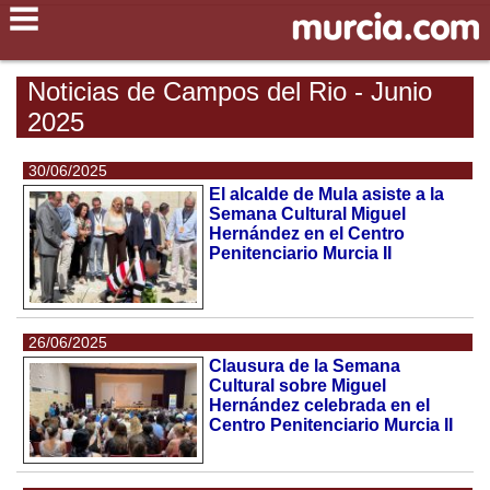
Noticias de Campos del Rio - Junio
2025
30/06/2025
El alcalde de Mula asiste a la
Semana Cultural Miguel
Hernández en el Centro
Penitenciario Murcia II
26/06/2025
Clausura de la Semana
Cultural sobre Miguel
Hernández celebrada en el
Centro Penitenciario Murcia II