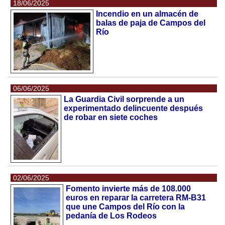
18/06/2025
Incendio en un almacén de
balas de paja de Campos del
Río
06/06/2025
La Guardia Civil sorprende a un
experimentado delincuente después
de robar en siete coches
02/06/2025
Fomento invierte más de 108.000
euros en reparar la carretera RM-B31
que une Campos del Río con la
pedanía de Los Rodeos