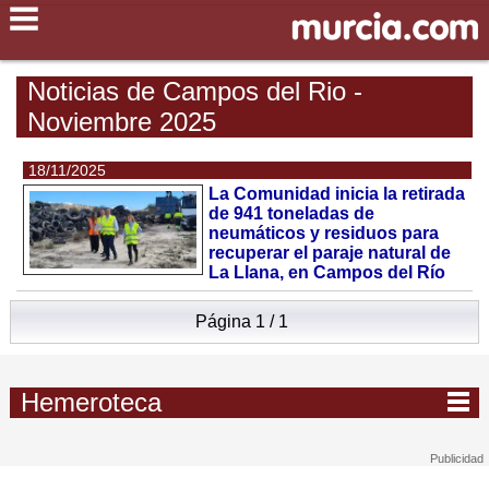
Noticias de Campos del Rio -
Noviembre 2025
18/11/2025
La Comunidad inicia la retirada
de 941 toneladas de
neumáticos y residuos para
recuperar el paraje natural de
La Llana, en Campos del Río
Página 1 / 1
Hemeroteca