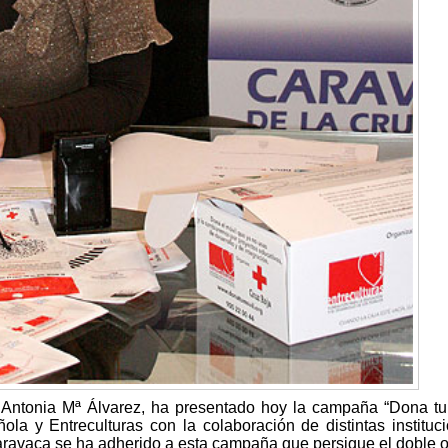
 Antonia Mª Álvarez, ha presentado hoy la campaña “Dona tu
la y Entreculturas con la colaboración de distintas instituc
ravaca se ha adherido a esta campaña que persigue el doble o