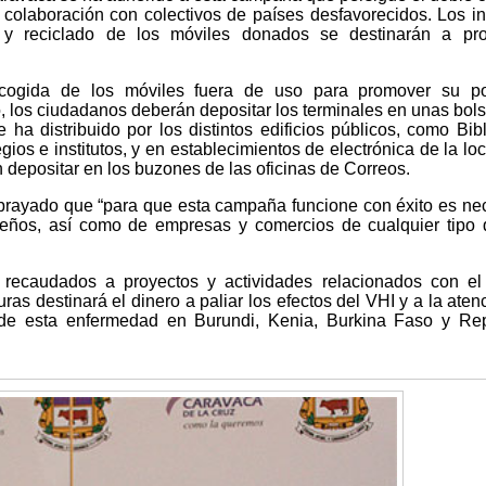
 colaboración con colectivos de países desfavorecidos. Los i
n y reciclado de los móviles donados se destinarán a pro
cogida de los móviles fuera de uso para promover su pos
llo, los ciudadanos deberán depositar los terminales en unas bol
ha distribuido por los distintos edificios públicos, como Bibl
ios e institutos, y en establecimientos de electrónica de la loc
 depositar en los buzones de las oficinas de Correos.
ubrayado que “para que esta campaña funcione con éxito es ne
ueños, así como de empresas y comercios de cualquier tipo
 recaudados a proyectos y actividades relacionados con e
ras destinará el dinero a paliar los efectos del VHI y a la aten
 de esta enfermedad en Burundi, Kenia, Burkina Faso y Rep