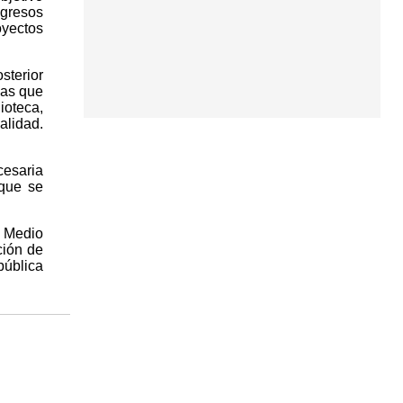
ngresos
yectos
terior
sas que
ioteca,
alidad.
cesaria
 que se
l Medio
ción de
ública