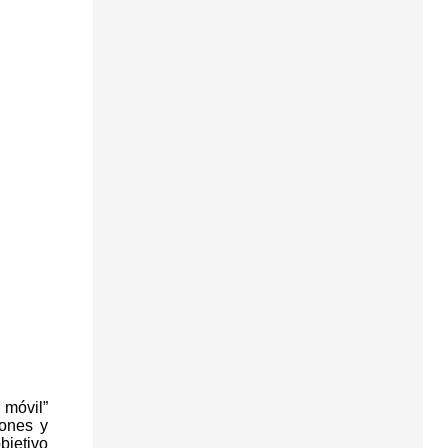
 móvil”
iones y
bjetivo