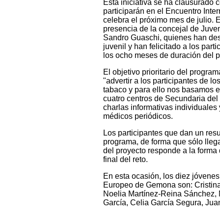
Esta iniciativa se ha clausurado 
participarán en el Encuentro Inte
celebra el próximo mes de julio. 
presencia de la concejal de Juve
Sandro Guaschi, quienes han dest
juvenil y han felicitado a los par
los ocho meses de duración del 
El objetivo prioritario del progra
"advertir a los participantes de l
tabaco y para ello nos basamos en
cuatro centros de Secundaria del
charlas informativas individuales 
médicos periódicos.
Los participantes que dan un res
programa, de forma que sólo lleg
del proyecto responde a la forma d
final del reto.
En esta ocasión, los diez jóvene
Europeo de Gemona son: Cristina
Noelia Martínez-Reina Sánchez, 
García, Celia García Segura, Ju