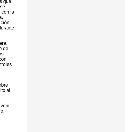
es que
 se
 con la
a,
ación
durante
era,
o de
os
con
troles
mbre
to al
venil
o,