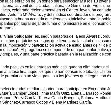
con la celebración de un sorteo para seleccionar a los 10 jóven
rnacional Juvenil de la ciudad italiana de Gemona de Fruili, que
El acto, celebrado recientemente en el Centro Joven, ha contado
ntud, Antonia Mª Álvarez, y del médico coordinador del program
acado la buena acogida que tiene esta iniciativa entre la pobl
ticipantes por lograr dejar de fumar o no iniciarse en el consumo 
programa.
ma "Viaje Saludable" es, según palabras de la edil Álvarez Jorqu
os muchos perjuicios y riesgos que tiene para la salud el consum
 la implicación y participación activa de estudiantes de 4ª de l
 municipio". El programa se compone de una parte informativa, 
y grupales, y una parte práctica basada en la realización de con
ultado positivo en las pruebas médicas, quedan eliminados del
an a la fase final aquellos que no han consumido tabaco. El no
e premiar con un viaje gratuito a los jóvenes que llegan con éxi
s seleccionados mediante sorteo para participar en Encuentro Ju
 María Samper López, Inma Marín Ortiz, Elena Carrasco Romer
Manuel Pérez García, Teresa García Buendía, Paloma Martínez
an Sánchez-Carrasco Cobos y Elena Martínez García.