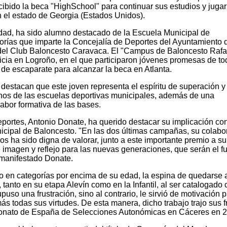
ibido la beca "HighSchool" para continuar sus estudios y jugar
en el estado de Georgia (Estados Unidos).
dad, ha sido alumno destacado de la Escuela Municipal de
gorías que imparte la Concejalía de Deportes del Ayuntamiento 
del Club Baloncesto Caravaca. El "Campus de Baloncesto Rafa
sticia en Logroño, en el que participaron jóvenes promesas de to
de escaparate para alcanzar la beca en Atlanta.
destacan que este joven representa el espíritu de superación y
nos de las escuelas deportivas municipales, además de una
labor formativa de las bases.
eportes, Antonio Donate, ha querido destacar su implicación con
cipal de Baloncesto. "En las dos últimas campañas, su colabo
s ha sido digna de valorar, junto a este importante premio a su
 imagen y reflejo para las nuevas generaciones, que serán el fu
 manifestado Donate.
o en categorías por encima de su edad, la espina de quedarse a
 tanto en su etapa Alevín como en la Infantil, al ser catalogado
puso una frustración, sino al contrario, le sirvió de motivación 
más todas sus virtudes. De esta manera, dicho trabajo trajo sus f
eonato de España de Selecciones Autonómicas en Cáceres en 