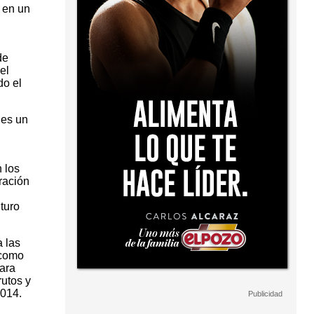
 en un
de
el
do el
 es un
 los
ración
turo
 las
 como
para
rutos y
2014.