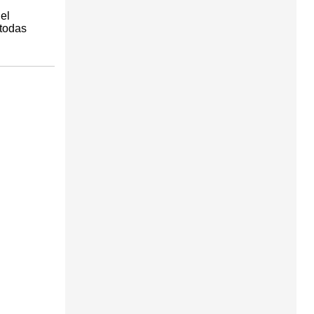
el
 todas