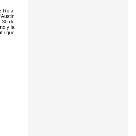
z Roja,
‘Austin
l 30 de
no y la
tir que