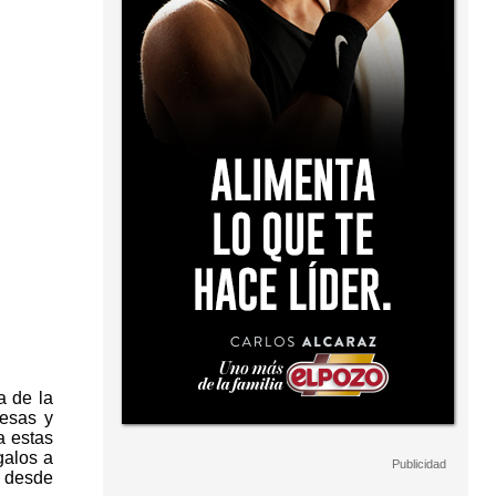
a de la
resas y
a estas
galos a
o desde