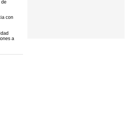
s de
cia con
idad
iones a