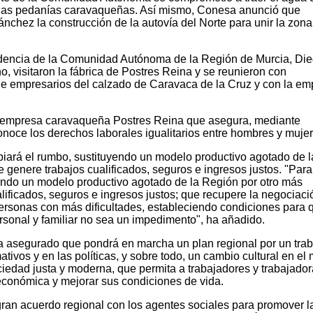
 a las pedanías caravaqueñas. Así mismo, Conesa anunció que
nchez la construcción de la autovía del Norte para unir la zona
idencia de la Comunidad Autónoma de la Región de Murcia, Di
, visitaron la fábrica de Postres Reina y se reunieron con
de empresarios del calzado de Caravaca de la Cruz y con la em
 empresa caravaqueña Postres Reina que asegura, mediante
conoce los derechos laborales igualitarios entre hombres y mujer
mbiará el rumbo, sustituyendo un modelo productivo agotado de l
genere trabajos cualificados, seguros e ingresos justos. "Para 
ndo un modelo productivo agotado de la Región por otro más
ificados, seguros e ingresos justos; que recupere la negociaci
personas con más dificultades, estableciendo condiciones para 
personal y familiar no sea un impedimento", ha añadido.
a asegurado que pondrá en marcha un plan regional por un trab
ivos y en las políticas, y sobre todo, un cambio cultural en el
iedad justa y moderna, que permita a trabajadores y trabajador
 económica y mejorar sus condiciones de vida.
an acuerdo regional con los agentes sociales para promover l