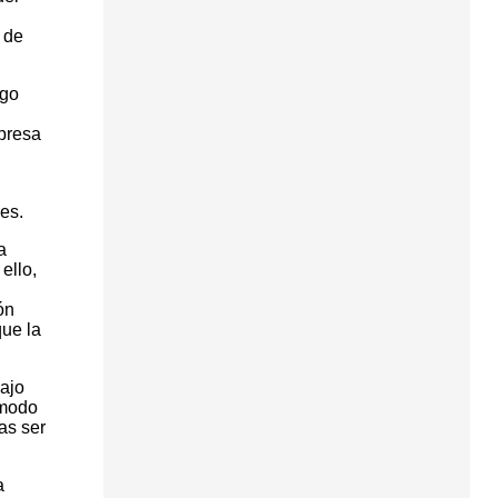
 de
ego
presa
es.
a
ello,
ón
que la
ajo
 modo
as ser
a