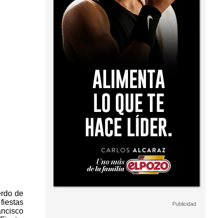
erdo de
fiestas
ancisco