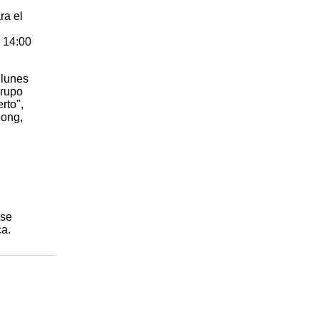
ra el
a 14:00
 lunes
Grupo
rto",
Pong,
 se
ca.