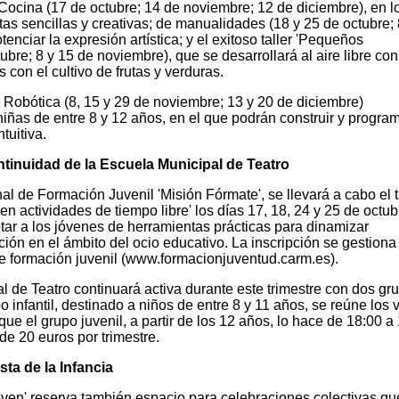
Cocina (17 de octubre; 14 de noviembre; 12 de diciembre), en l
tas sencillas y creativas; de manualidades (18 y 25 de octubre; 
nciar la expresión artística; y el exitoso taller 'Pequeños
tubre; 8 y 15 de noviembre), que se desarrollará al aire libre con
 con el cultivo de frutas y verduras.
 Robótica (8, 15 y 29 de noviembre; 13 y 20 de diciembre)
niñas de entre 8 y 12 años, en el que podrán construir y progra
tuitiva.
ntinuidad de la Escuela Municipal de Teatro
l de Formación Juvenil 'Misión Fórmate', se llevará a cabo el t
en actividades de tiempo libre' los días 17, 18, 24 y 25 de octub
tar a los jóvenes de herramientas prácticas para dinamizar
ción en el ámbito del ocio educativo. La inscripción se gestiona
de formación juvenil (www.formacionjuventud.carm.es).
al de Teatro continuará activa durante este trimestre con dos gr
 infantil, destinado a niños de entre 8 y 11 años, se reúne los 
ue el grupo juvenil, a partir de los 12 años, lo hace de 18:00 a
de 20 euros por trimestre.
ta de la Infancia
en' reserva también espacio para celebraciones colectivas qu