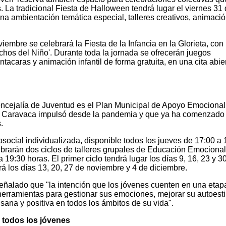
s. La tradicional Fiesta de Halloween tendrá lugar el viernes 31
na ambientación temática especial, talleres creativos, animació
iembre se celebrará la Fiesta de la Infancia en la Glorieta, con
echos del Niño'. Durante toda la jornada se ofrecerán juegos
intacaras y animación infantil de forma gratuita, en una cita abie
Concejalía de Juventud es el Plan Municipal de Apoyo Emocional
 Caravaca impulsó desde la pandemia y que ya ha comenzado 
.
osocial individualizada, disponible todos los jueves de 17:00 a 
ebrarán dos ciclos de talleres grupales de Educación Emocional
 19:30 horas. El primer ciclo tendrá lugar los días 9, 16, 23 y 3
rá los días 13, 20, 27 de noviembre y 4 de diciembre.
eñalado que "la intención que los jóvenes cuenten en una etap
erramientas para gestionar sus emociones, mejorar su autoest
sana y positiva en todos los ámbitos de su vida".
a todos los jóvenes