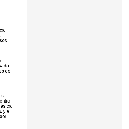
aca
s
rsos
r
ayado
nes de
os
entro
Básica
, y el
del