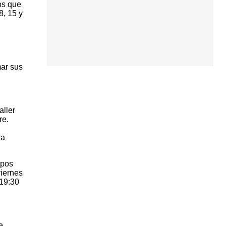
os que
8, 15 y
mar sus
aller
re.
 a
upos
viernes
 19:30
e