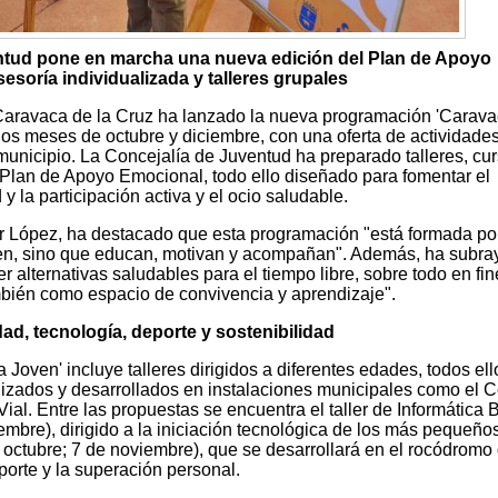
ntud pone en marcha una nueva edición del Plan de Apoyo
soría individualizada y talleres grupales
Caravaca de la Cruz ha lanzado la nueva programación 'Carav
 los meses de octubre y diciembre, con una oferta de actividade
municipio. La Concejalía de Juventud ha preparado talleres, cu
n Plan de Apoyo Emocional, todo ello diseñado para fomentar el
 y la participación activa y el ocio saludable.
r López, ha destacado que esta programación "está formada po
nen, sino que educan, motivan y acompañan". Además, ha subr
cer alternativas saludables para el tiempo libre, sobre todo en fi
mbién como espacio de convivencia y aprendizaje".
ad, tecnología, deporte y sostenibilidad
oven' incluye talleres dirigidos a diferentes edades, todos ell
lizados y desarrollados en instalaciones municipales como el C
al. Entre las propuestas se encuentra el taller de Informática 
embre), dirigido a la iniciación tecnológica de los más pequeños
e octubre; 7 de noviembre), que se desarrollará en el rocódromo 
orte y la superación personal.