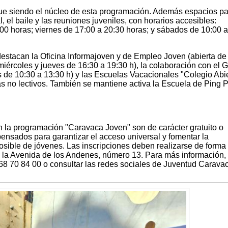
ue siendo el núcleo de esta programación. Además espacios pa
l, el baile y las reuniones juveniles, con horarios accesibles:
:00 horas; viernes de 17:00 a 20:30 horas; y sábados de 10:00 
destacan la Oficina Informajoven y de Empleo Joven (abierta de
 miércoles y jueves de 16:30 a 19:30 h), la colaboración con el 
e 10:30 a 13:30 h) y las Escuelas Vacacionales "Colegio Abie
días no lectivos. También se mantiene activa la Escuela de Ping 
n la programación "Caravaca Joven" son de carácter gratuito o
ensados para garantizar el acceso universal y fomentar la
osible de jóvenes. Las inscripciones deben realizarse de forma
n la Avenida de los Andenes, número 13. Para más información,
968 70 84 00 o consultar las redes sociales de Juventud Carava