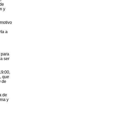
 de
n y
 motivo
rta a
 para
a ser
19:00,
, que
0 de
a de
ima y