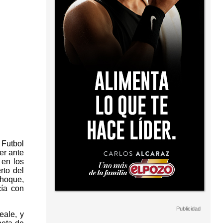
 Futbol
er ante
 en los
rto del
choque,
ía con
eale, y