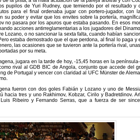
de la pista, a la mala actuación de la pareja arbitral y con Co
 los pupilos de Yuri Rudney, que temiendo por el resultado y
tos para el final ordenaba jugar con portero-jugador, con l
n su poder y evitar que los envites sobre la portería, magnífi
nov no pasara por los apuros que estaba pasando. En esos m
onando acciones antirreglamentarias a los jugadores del Dinam
re Lozano, o no sancionar la sexta falta, cuando habían sancio
 Pero estaba demostrado que el que perdona, al final lo paga y 
enero, las ocasiones que se tuvieron ante la portería rival, una
abortadas por su meta.
gena, jugara en la tarde de hoy, -15,45 horas en la península-,
o como rival al GDB BIC de Angola, conjunto que accede del g
ting de Portugal y vencer con claridad al UFC Münster de Alema
amo.
gena fueron con dos goles Fabián y Lozano y uno de Messi
ú hacia tres y uno Rakhimov, Kobzar, Cirilo y Badretdinov. Arb
 Luis Ribeiro y Fernando Serras, que a fuerza de ser sinc