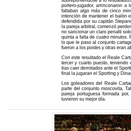
sobreponiéndose a lo resbaladizo 
portero-jugador, arrinconaron a
faltaban algo más de cinco minu
intención de mantener el balón e
defendida por su capitán Stepa
la pareja arbitral, comenzó perd
no sancionar un claro penalti sob
quinta a falta de cuatro minutos.
lo que le paso al conjunto cartag
fueron a los postes y otras eran 
Con este resultado el Reale Carta
tercer y cuarto puesto, teniend
tras caer derrotados ante el Spor
final la jugaran el Sporting y Din
Los goleadores del Reale Carta
parte del conjunto moscovita, Tat
pareja portuguesa formada por,
tuvieron su mejor día.