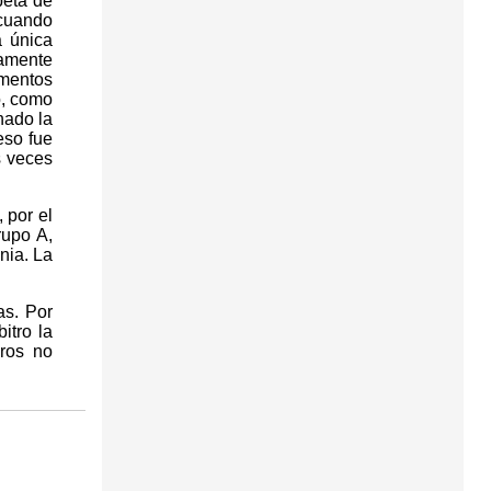
beta de
 cuando
a única
camente
omentos
o, como
nado la
eso fue
s veces
 por el
rupo A,
nia. La
as. Por
itro la
eros no