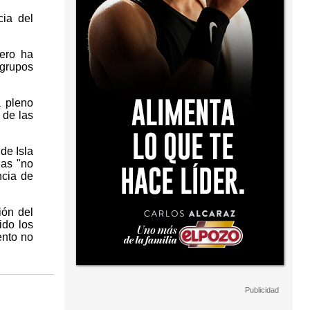
cia del
pero ha
 grupos
a pleno
 de las
de Isla
das "no
ncia de
ión del
ido los
ento no