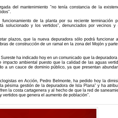
rgada del mantenimiento "no tenía constancia de la existen
idos".
l funcionamiento de la planta por su reciente terminación 
á solucionado y los vertidos", denunciados por vecinos y
retar plazos, que la nueva depuradora sólo podrá funcionar 
ras de construcción de un ramal en la zona del Mojón y parte
l Sureste ha indicado hoy en un comunicado que la depuradora 
e impacto ambiental puesto que la calidad de las aguas verti
ido a un cauce de dominio público, ya que presentan abunda
oclogistas en Acción, Pedro Belmonte, ha pedido hoy la dimis
 la pésima gestión de la depuradora de Isla Plana" y ha atribu
ufren la costa cartagenera y al hecho de que la red de saneami
 y vertidos que genera el aumento de población".