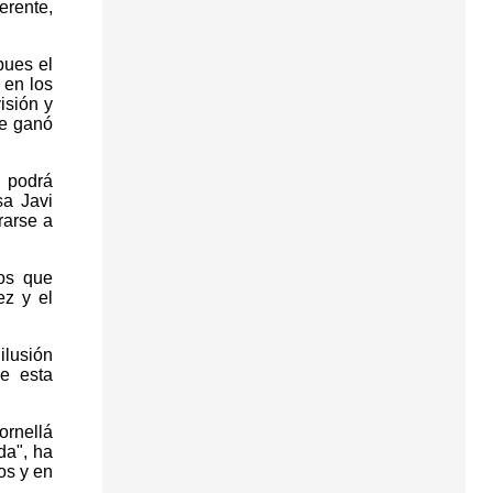
erente,
pues el
 en los
isión y
ue ganó
o podrá
sa Javi
rarse a
los que
ez y el
ilusión
e esta
ornellá
da", ha
os y en