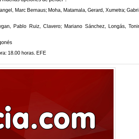
Rangel, Marc Bernaus; Moha, Matamala, Gerard, Xumetra; Gabri
ygan, Pablo Ruiz, Clavero; Mariano Sánchez, Longás, Toni
agonés
ora: 18.00 horas. EFE