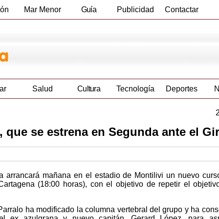
ión
Mar Menor
Guía
Publicidad
Contactar
Empresas
ar
Salud
Cultura
Tecnología
Deportes
N
, que se estrena en Segunda ante el Gi
a arrancará mañana en el estadio de Montilivi un nuevo curs
rtagena (18:00 horas), con el objetivo de repetir el objetiv
 Parralo ha modificado la columna vertebral del grupo y ha con
, el ex azulgrana y nuevo capitán, Gerard López, para asp