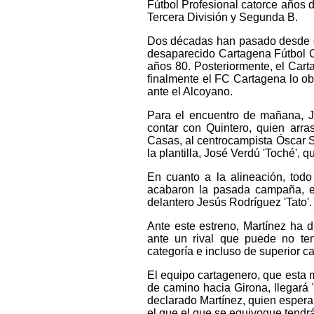
Fútbol Profesional catorce años d
Tercera División y Segunda B.
Dos décadas han pasado desde qu
desaparecido Cartagena Fútbol Cl
años 80. Posteriormente, el Carta
finalmente el FC Cartagena lo obt
ante el Alcoyano.
Para el encuentro de mañana, J
contar con Quintero, quien arra
Casas, al centrocampista Óscar Si
la plantilla, José Verdú 'Toché', 
En cuanto a la alineación, tod
acabaron la pasada campaña, el
delantero Jesús Rodríguez 'Tato'.
Ante este estreno, Martínez ha 
ante un rival que puede no te
categoría e incluso de superior ca
El equipo cartagenero, que esta 
de camino hacia Girona, llegará "
declarado Martínez, quien espera
el que el que se equivoque tendr