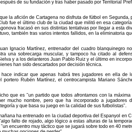
espués de su fundación y tras haber pasado por Territorial Pref
e la afición de Cartagena no disfruta de fútbol en Segunda, 
ub fue el último club de la ciudad que militó en esa categoría
gonova fracasó en sus distintas tentativas por llegar a esta div
uvo, también tras varios intentos fallidos, en la eliminatoria q
uan Ignacio Martínez, entrenador del cuadro blanquinegro n
stra una sobrecarga muscular, y tampoco ha citado al defen
elva y a los delanteros Juan Pablo Ruiz y el último en incorpo
quienes han sido descartados por decisión técnica.
o hace indicar que apenas habrá tres jugadores en ella de 
 portero Rubén Martínez, el centrocampista Mariano Sánch
dicho que es "un partido que todos afrontamos con la máxima 
ner mucho nombre, pero que ha incorporado a jugadores d
tegoría y que basa su juego en la calidad de sus futbolistas".
mañana ha entrenado en la ciudad deportiva del Espanyol en C
algo falto de rojado, algo lógico a estas alturas de la tempora
 "un encuentro muy táctico que se jugará sobre todo en 40 metr
á muchas opciones de perder".