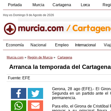
Portada
Murcia
Cartagena
Lorca
Reg
Hoy es Domingo 9 de Agosto de 2026
Economía
Nacional
Empleo
Internacional
Viaj
Murcia.com
Región de Murcia
Cartagena
Arranca la temporada del Cartagena
Fuente:
EFE
Gerona, 28 ago (EFE).- El Giron
Segunda en un partido ante el Ca
permanencia.
Para ello, el Girona de Cristóbal
renovar a su principal figura