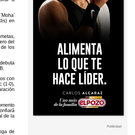
 'Moha'
lis) en
ametas,
tero del
 de los
 debuta
B.
dos con
c (1-0),
aración
momento
onfiará
l de la
Liga de