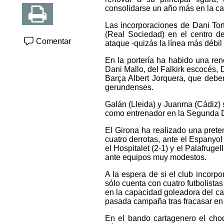
consolidarse un año más en la cat
Las incorporaciones de Dani Tor
(Real Sociedad) en el centro de
Comentar
ataque -quizás la línea más débil
En la portería ha habido una ren
Dani Mallo, del Falkirk escocés, Da
Barça Albert Jorquera, que deber
gerundenses.
Galán (Lleida) y Juanma (Cádiz) 
como entrenador en la Segunda Di
El Girona ha realizado una pret
cuatro derrotas, ante el Espanyol (
el Hospitalet (2-1) y el Palafrug
ante equipos muy modestos.
A la espera de si el club incorp
sólo cuenta con cuatro futbolistas
en la capacidad goleadora del cat
pasada campaña tras fracasar en 
En el bando cartagenero el cho