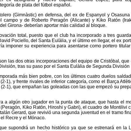
egoría de plata del fútbol español.
tolero (Gimnàstic) en defensa, del ex de Espanyol y Osasuna
l campo y de Roberto Peragón (Alicante) y Kiko Ratón (Irak
 del Girona- deberían aportar más calidad al bloque.
ovación total, puesto que el club ha incorporado a tres guard
vid Pociello, del Santa Eulàlia, y el último en llegar, el ex por
ía imponer su experiencia para asentarse como portero titular
son las dos otras incorporaciones del equipo de Cristóbal, que
visión, tras su paso por el Santa Eulàlia de Segunda División 
emporada más bien pobre, con los últimos cuatro duelos salda
2-1), y frente rivales de inferior categoría, como el Barça Atlèti
ell (2-1), que empañan las goleadas con las que empezó su prep
ora a algún otro jugador en la punta de ataque, que hasta el 
 (Peragón, Kiko Ratón, Hiroshi y Gabri), el cuadro de Montilivi c
alán Gerard, que revivió una segunda juventud en el tramo fina
el Recre y el Mónaco.
que supondrá un hecho histórico ya que se estrenará en la 