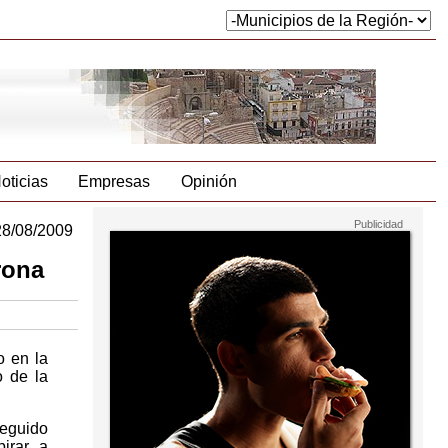
oticias
Empresas
Opinión
28/08/2009
rona
o en la
o de la
seguido
irar a