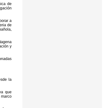
nica de
igación
borar a
eria de
pañola,
rtagena
ación y
ionadas
.
esde la
iva que
l marco