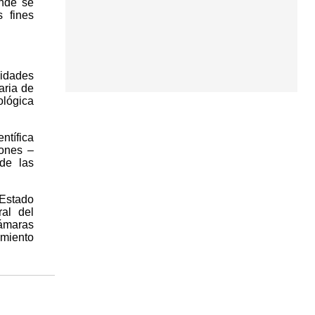
onde se
 fines
sidades
aria de
ológica
ntífica
iones –
 de las
 Estado
al del
Cámaras
imiento