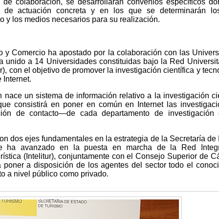
 de colaboración, se desarrollarán convenios específicos d
 de actuación concreta y en los que se determinarán los
o y los medios necesarios para su realización.
smo y Comercio ha apostado por la colaboración con las Univer
a unido a 14 Universidades constituidas bajo la Red Universit
, con el objetivo de promover la investigación científica y tecn
 Internet.
nace un sistema de información relativo a la investigación cie
ue consistirá en poner en común en Internet las investigac
mación de contacto—de cada departamento de investigación
on dos ejes fundamentales en la estrategia de la Secretaría de
e ha avanzado en la puesta en marcha de la Red Integr
rística (Intelitur), conjuntamente con el Consejo Superior de 
 poner a disposición de los agentes del sector todo el conoc
to a nivel público como privado.